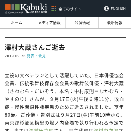
全てのサイト
ENGLISH
ホーム
メディア情報
公演情報
最新情報
澤村大蔵さんご逝去
2019.09.26
発表・会見
立役の大ベテランとして活躍していた、日本俳優協会
会員、伝統歌舞伎保存会会員の歌舞伎俳優・澤村大蔵
（さわむら・だいぞう、本名：中村康則＝なかむら・
やすのり）さんが、９月17日(火)午後６時11分、敗血
症・慢性閉鎖性肺疾患のためご逝去されました。享年
80歳。ご葬儀・告別式は９月27日(金)午前10時から、
東京都杉並区梅里の堀ノ内斎場で執り行われる予定で
す。喪主は
澤村田之助
さん、喪主代理は
澤村由次郎
さ