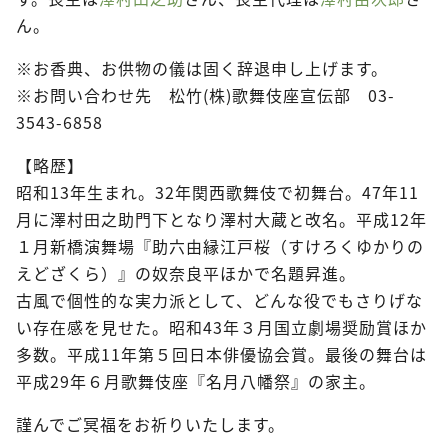
ん。
※お香典、お供物の儀は固く辞退申し上げます。
※お問い合わせ先 松竹(株)歌舞伎座宣伝部 03-
3543-6858
【略歴】
昭和13年生まれ。32年関西歌舞伎で初舞台。47年11
月に澤村田之助門下となり澤村大蔵と改名。平成12年
１月新橋演舞場『助六由縁江戸桜（すけろくゆかりの
えどざくら）』の奴奈良平ほかで名題昇進。
古風で個性的な実力派として、どんな役でもさりげな
い存在感を見せた。昭和43年３月国立劇場奨励賞ほか
多数。平成11年第５回日本俳優協会賞。最後の舞台は
平成29年６月歌舞伎座『名月八幡祭』の家主。
謹んでご冥福をお祈りいたします。