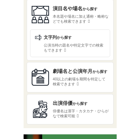
演目名や場名
から探す
本名題や場名に加え通称・略称な
どでも検索できます
文字列
から探す
公演当時の題名や特定文字での検索
もできます
劇場名と公演年月
から探す
40以上の劇場を期間を特定して
検索できます
出演俳優
から探す
俳優名は漢字・カタカナ・ひらが
なで検索可能