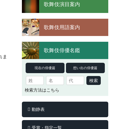
歌舞伎演目案内
歌舞伎用語案内
歌舞伎俳優名鑑
れま
現在の俳優篇
想い出の俳優篇
検索
検索方法はこちら
動静表
受賞・指定一覧