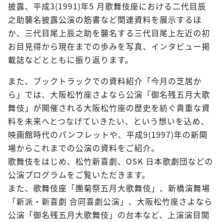
披露、平成3(1991)年5 月歌舞伎座における二代目辰
之助襲名披露公演の筋書など関連資料を展示するほ
か、三代目尾上辰之助を襲名する三代目尾上左近の初
お目見得から現在までの歩みを写真、インタビュー掲
載誌などとともに振り返ります。
また、ブックトラックでの資料紹介「今月の芝居か
ら」では、大阪松竹座さよなら公演「御名残五月大歌
舞伎」が開催される大阪松竹座の歴史を紡ぐ貴重な資
料を未来へとつなげていきたい、という想いを込め、
映画館時代のパンフレットや、平成9(1997)年の新開
場からこれまでの公演の資料をご紹介。
歌舞伎をはじめ、松竹新喜劇、OSK 日本歌劇団などの
公演プログラムをご覧いただきます。
また、歌舞伎座「團菊祭五月大歌舞伎」、新橋演舞場
「新派・新喜劇 合同喜劇公演」、大阪松竹座さよなら
公演「御名残五月大歌舞伎」の台本など、上演演目関