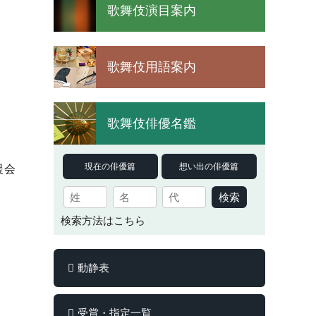
歌舞伎演目案内
歌舞伎用語案内
歌舞伎俳優名鑑
現在の俳優篇
想い出の俳優篇
援会
検索
検索方法はこちら
動静表
受賞・指定一覧