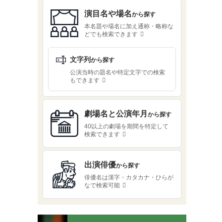
演目名や場名
から探す
本名題や場名に加え通称・略称な
どでも検索できます
文字列
から探す
公演当時の題名や特定文字での検索
もできます
劇場名と公演年月
から探す
40以上の劇場を期間を特定して
検索できます
出演俳優
から探す
俳優名は漢字・カタカナ・ひらが
なで検索可能