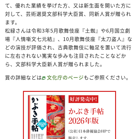
て、優れた業績を挙げた方、又は新生面を開いた方に
対して、芸術選奨文部科学大臣賞、同新人賞が贈られ
ます。
松緑さんは令和3年5月歌舞伎座『土蜘』や6月国立劇
場『人情噺文七元結』、10月歌舞伎座『太刀盗人』な
どの演技が評価され、古典歌舞伎に軸足を置いて流行
に左右されない篤実な歩みも注目されたことなどか
ら、文部科学大臣新人賞が贈られました。
賞の詳細などは
文化庁のページ
もご参照ください。