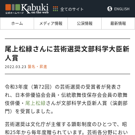
全てのサイト
ENGLISH
ホーム
メディア情報
公演情報
最新情報
尾上松緑さんに芸術選奨文部科学大臣新
人賞
2022.03.23
襲名・昇進
令和3年度（第72回）の芸術選奨の受賞者が発表さ
れ、日本俳優協会会員・伝統歌舞伎保存会会員の歌舞
伎俳優・
尾上松緑
さんが文部科学大臣新人賞（演劇部
門）を受賞しました。
芸術選奨は文化庁が主催する顕彰制度のひとつで、昭
和25年から毎年度贈られています。芸術各分野におい