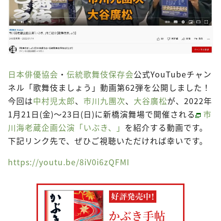
日本俳優協会
・
伝統歌舞伎保存会
公式YouTubeチャン
ネル「歌舞伎ましょう」動画第62弾を公開しました！
今回は
中村児太郎
、
市川九團次
、
大谷廣松
が、2022年
1月21日(金)～23日(日)に新橋演舞場で開催される
市
川海老蔵企画公演「いぶき、」
を紹介する動画です。
下記リンク先で、ぜひご視聴いただければ幸いです。
https://youtu.be/8iV0i6zQFMI