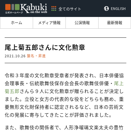
全てのサイト
ENGLISH
ホーム
メディア情報
公演情報
最新情報
尾上菊五郎さんに文化勲章
2021.10.26
襲名・昇進
令和３年度の文化勲章受章者が発表され、日本俳優協
会理事長・伝統歌舞伎保存会会長の歌舞伎俳優・
尾上
菊五郎
さんら９人に文化勲章が贈られることが決定し
ました。立役と女方の代表的な役をどちらも務め、重
要無形文化財保持者に認定されるなど、日本の芸術文
化の発展に寄与してきたことが評価されました。
また、歌舞伎の関係者で、人形浄瑠璃文楽太夫の豊竹