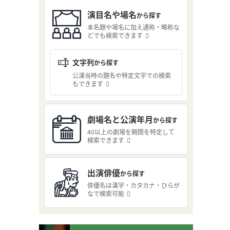
演目名や場名
から探す
本名題や場名に加え通称・略称な
どでも検索できます
文字列
から探す
公演当時の題名や特定文字での検索
もできます
劇場名と公演年月
から探す
40以上の劇場を期間を特定して
検索できます
出演俳優
から探す
俳優名は漢字・カタカナ・ひらが
なで検索可能