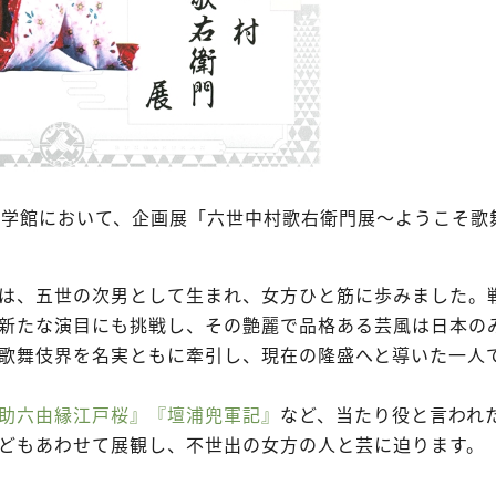
文学館において、企画展「六世中村歌右衛門展～ようこそ歌
は、五世の次男として生まれ、女方ひと筋に歩みました。
新たな演目にも挑戦し、その艶麗で品格ある芸風は日本の
歌舞伎界を名実ともに牽引し、現在の隆盛へと導いた一人
助六由縁江戸桜』
『壇浦兜軍記』
など、当たり役と言われ
どもあわせて展観し、不世出の女方の人と芸に迫ります。