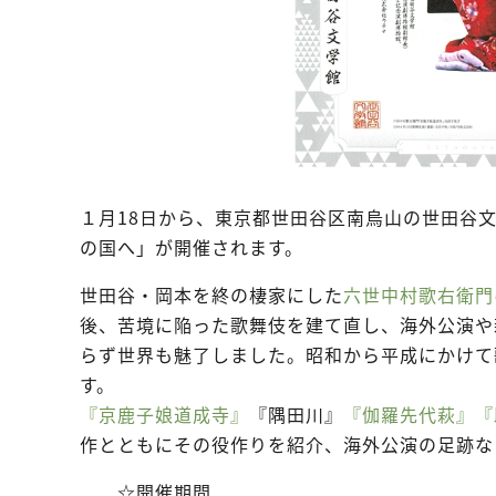
１月18日から、東京都世田谷区南烏山の世田谷
の国へ」が開催されます。
世田谷・岡本を終の棲家にした
六世中村歌右衛門
後、苦境に陥った歌舞伎を建て直し、海外公演や
らず世界も魅了しました。昭和から平成にかけて
す。
『京鹿子娘道成寺』
『隅田川』
『伽羅先代萩』
『
作とともにその役作りを紹介、海外公演の足跡な
☆開催期間