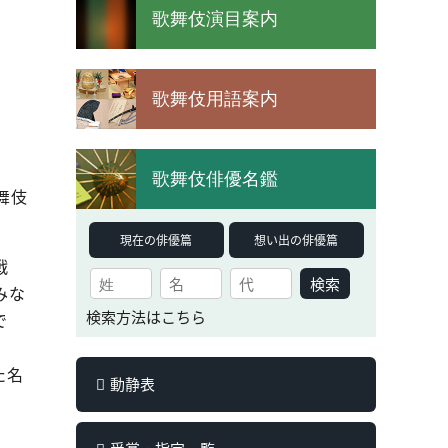
歌舞伎演目案内
歌舞伎用語案内
歌舞伎俳優名鑑
舞伎
現在の俳優篇
想い出の俳優篇
戦
検索
みな
検索方法はこちら
で
た名
動静表