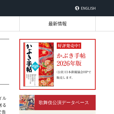
ENGLISH
最新情報
イル
歌舞伎公演データベース
送る
で告