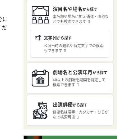
演目名や場名
から探す
本名題や場名に加え通称・略称な
分に
どでも検索できます
くだ
文字列
から探す
公演当時の題名や特定文字での検索
もできます
劇場名と公演年月
から探す
40以上の劇場を期間を特定して
検索できます
出演俳優
から探す
俳優名は漢字・カタカナ・ひらが
なで検索可能