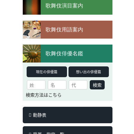
歌舞伎演目案内
歌舞伎用語案内
歌舞伎俳優名鑑
現在の俳優篇
想い出の俳優篇
検索
検索方法はこちら
動静表