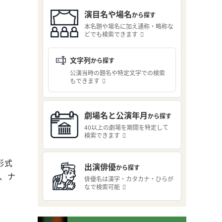
演目名や場名
から探す
本名題や場名に加え通称・略称な
どでも検索できます
文字列
から探す
公演当時の題名や特定文字での検索
もできます
劇場名と公演年月
から探す
40以上の劇場を期間を特定して
検索できます
形式
出演俳優
から探す
、ナ
俳優名は漢字・カタカナ・ひらが
なで検索可能