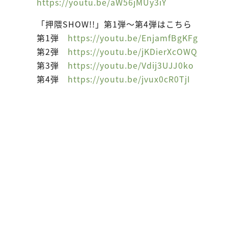
https://youtu.be/aW56jMUy3iY
「押隈SHOW!!」第1弾～第4弾はこちら
第1弾
https://youtu.be/EnjamfBgKFg
第2弾
https://youtu.be/jKDierXcOWQ
第3弾
https://youtu.be/Vdij3UJJ0ko
第4弾
https://youtu.be/jvux0cR0TjI