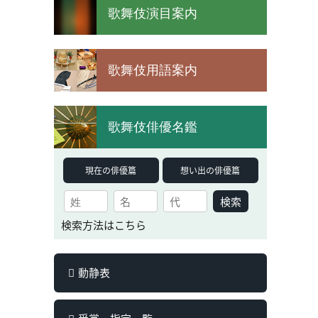
歌舞伎演目案内
歌舞伎用語案内
歌舞伎俳優名鑑
現在の俳優篇
想い出の俳優篇
検索
検索方法はこちら
動静表