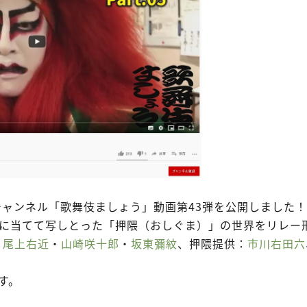
beチャンネル「歌舞伎ましょう」動画第43弾を公開しました！
に当てて写しとった「押隈（おしぐま）」の世界をリレー
：
尾上右近
・
山崎咲十郎
・
坂東彌紋
、押隈提供：
市川右田六
す。