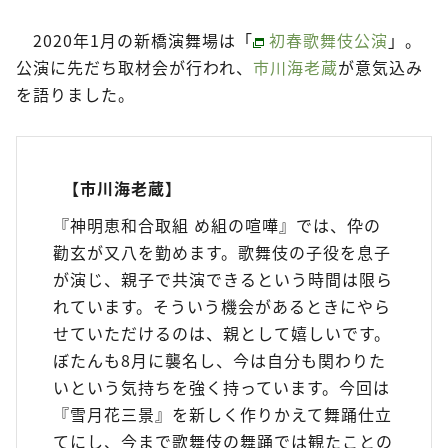
2020年1月の新橋演舞場は「
初春歌舞伎公演
」。
公演に先だち取材会が行われ、
市川海老蔵
が意気込み
を語りました。
【市川海老蔵】
『神明恵和合取組 め組の喧嘩』では、伜の
勸玄が又八を勤めます。歌舞伎の子役を息子
が演じ、親子で共演できるという時間は限ら
れています。そういう機会があるときにやら
せていただけるのは、親として嬉しいです。
ぼたんも8月に襲名し、今は自分も関わりた
いという気持ちを強く持っています。今回は
『雪月花三景』を新しく作りかえて舞踊仕立
てにし、今まで歌舞伎の舞踊では観たことの