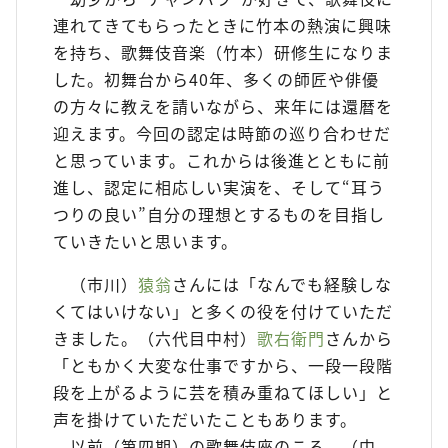
連れてきてもらったときに竹本の熱演に興味
を持ち、歌舞伎音楽（竹本）研修生になりま
した。初舞台から40年、多くの師匠や俳優
の方々に教えを請いながら、来年には還暦を
迎えます。今回の認定は時節の巡り合わせだ
と思っています。これからは後進とともに前
進し、認定に相応しい実演を、そして“耳う
つりの良い”自分の理想とするものを目指し
ていきたいと思います。
（市川）
猿翁
さんには「なんでも経験しな
くてはいけない」と多くの役を付けていただ
きました。（六代目中村）
歌右衛門
さんから
「ともかく大変な仕事ですから、一段一段階
段を上がるように芸を積み重ねてほしい」と
声を掛けていただいたこともあります。
以前（第四期）の歌舞伎座のころ、（中