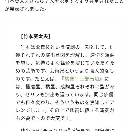
竹本葵太夫さんら７人を認定するよう答申されたこと
が発表されました。
【竹本葵太夫】
竹本は歌舞伎という演劇の一部として、俳
優それぞれの演出意図を理解し、適切な編曲
を施し、気持ちよく舞台を演じていただくた
めの芸能です。芸術家というより職人的なも
のです。たとえば、『
梶原平三誉石切
』に
は、播磨屋、橘屋、成駒屋それぞれに型があ
り、セリフも演出も違っています。同じ俳優
でも日々変わり、そういうものを察知してア
レンジします。その上で鑑賞に値する演奏力
も必要ですので大変です。
幼少から“チャンバラ”が好きで、歌舞伎に