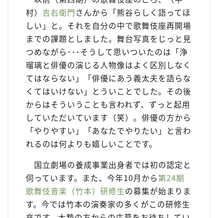
村）
吉右衛門
さんから「熊谷らしく語ってほ
しい」と。それを自分の中で歌舞伎座再開場
までの課題としました。舞台写真をじっと見
つめながら･･･そうして思いついたのは「浄
瑠璃と俳優の演じる人物像はよく区別しなく
てはならない」「俳優にあう義太夫を語らな
くてはいけない」とういことでした。その後
からはそういうことも言われず、ずっと起用
していただいています（笑）。俳優の方から
「やりやすい」「あなたでやりたい」と言わ
れるのは何よりも嬉しいことです。
国立劇場の養成事業出身者では初の認定と
伺っています。また、今年10月から
第24期
歌舞伎音楽（竹本）研修生
の募集が始まりま
す。今では竹本の演奏家の多くがこの研修生
卒です。大勢の方からの応募をお待ちしてい