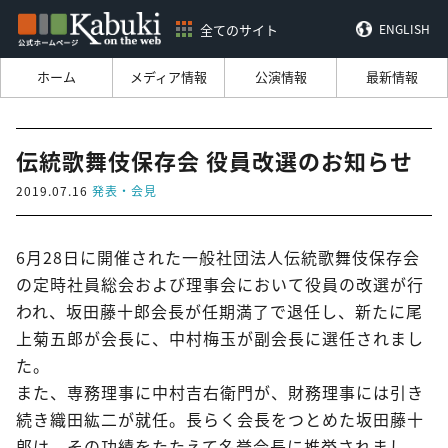
全てのサイト
ENGLISH
ホーム
メディア情報
公演情報
最新情報
伝統歌舞伎保存会 役員改選のお知らせ
2019.07.16
発表・会見
6月28日に開催された一般社団法人伝統歌舞伎保存会
の定時社員総会および理事会において役員の改選が行
われ、坂田藤十郎会長が任期満了で退任し、新たに尾
上菊五郎が会長に、中村梅玉が副会長に選任されまし
た。
また、専務理事に中村吉右衛門が、財務理事には引き
続き織田紘二が就任。長らく会長をつとめた坂田藤十
郎は、その功績をたたえて名誉会長に推挙されまし