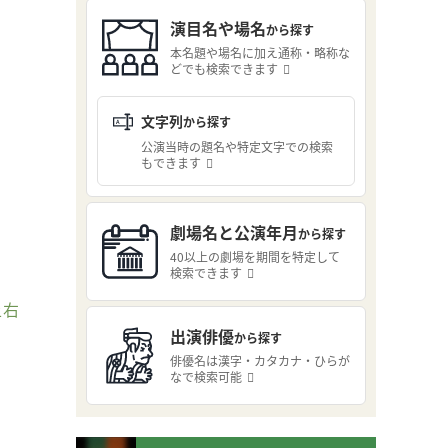
演目名や場名
から探す
本名題や場名に加え通称・略称な
どでも検索できます
文字列
から探す
公演当時の題名や特定文字での検索
もできます
劇場名と公演年月
から探す
40以上の劇場を期間を特定して
検索できます
上右
出演俳優
から探す
俳優名は漢字・カタカナ・ひらが
なで検索可能