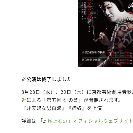
※公演は終了しました
8月28日（水）、29日（木）に京都芸術劇場春
近
による「第五回 研の會」が開催されます。
『弁天娘女男白浪』『酔奴』を上演
詳細は 「
尾上右近」オフィシャルウェブサイ