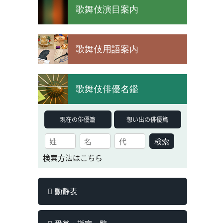
歌舞伎演目案内
歌舞伎用語案内
歌舞伎俳優名鑑
現在の俳優篇
想い出の俳優篇
検索
検索方法はこちら
動静表