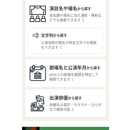
演目名や場名
から探す
本名題や場名に加え通称・略称な
どでも検索できます
文字列
から探す
公演当時の題名や特定文字での検索
もできます
劇場名と公演年月
から探す
40以上の劇場を期間を特定して
検索できます
出演俳優
から探す
俳優名は漢字・カタカナ・ひらが
なで検索可能