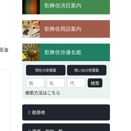
歌舞伎演目案内
歌舞伎用語案内
殺油
歌舞伎俳優名鑑
現在の俳優篇
想い出の俳優篇
検索
検索方法はこちら
動静表