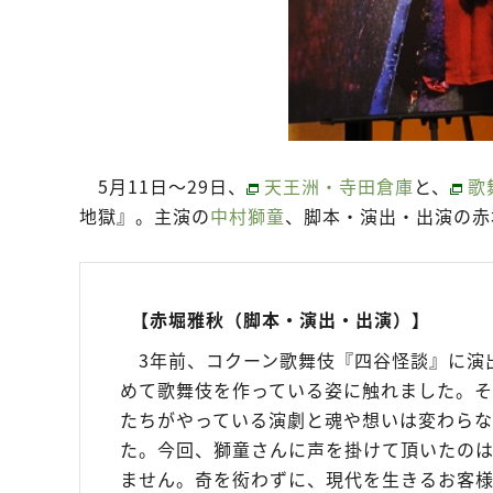
5月11日～29日、
天王洲・寺田倉庫
と、
歌
地獄』。主演の
中村獅童
、脚本・演出・出演の赤
【赤堀雅秋（脚本・演出・出演）】
3年前、コクーン歌舞伎『四谷怪談』に演
めて歌舞伎を作っている姿に触れました。
たちがやっている演劇と魂や想いは変わら
た。今回、獅童さんに声を掛けて頂いたのは
ません。奇を衒わずに、現代を生きるお客様