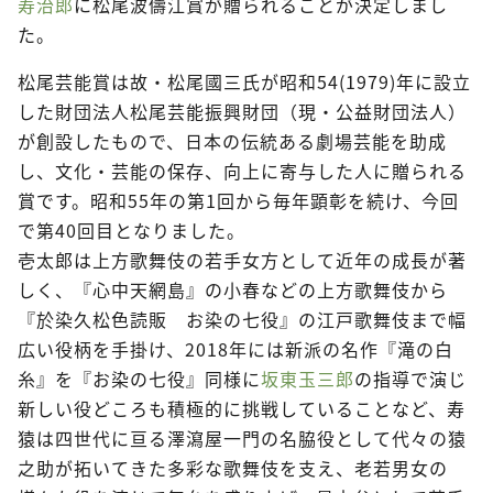
寿治郎
に松尾波儔江賞が贈られることが決定しまし
た。
松尾芸能賞は故・松尾國三氏が昭和54(1979)年に設立
した財団法人松尾芸能振興財団（現・公益財団法人）
が創設したもので、日本の伝統ある劇場芸能を助成
し、文化・芸能の保存、向上に寄与した人に贈られる
賞です。昭和55年の第1回から毎年顕彰を続け、今回
で第40回目となりました。
壱太郎は上方歌舞伎の若手女方として近年の成長が著
しく、『心中天網島』の小春などの上方歌舞伎から
『於染久松色読販 お染の七役』の江戸歌舞伎まで幅
広い役柄を手掛け、2018年には新派の名作『滝の白
糸』を『お染の七役』同様に
坂東玉三郎
の指導で演じ
新しい役どころも積極的に挑戦していることなど、寿
猿は四世代に亘る澤瀉屋一門の名脇役として代々の猿
之助が拓いてきた多彩な歌舞伎を支え、老若男女の