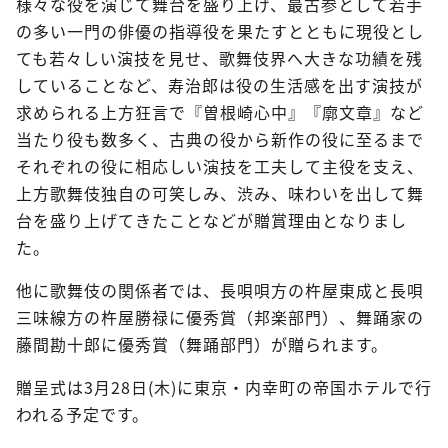
様々な役を演じて舞台を盛り上げ、最古参として若手
の多い一門の俳優の指導役を果たすとともに現役とし
ても若々しい演技を見せ、歌舞伎界へ大きな功績を残
していることなど、寿治郎は役の生活感を出す演技が
求められる上方狂言で『曽根崎心中』『廓文章』など
当たり役も数多く、古典の役から新作の役に至るまで
それぞれの役に相応しい演技を工夫して主役を支え、
上方歌舞伎独自の可笑しみ、渋み、味わいを出して舞
台を盛り上げてきたことなどが贈賞理由となりまし
た。
他に歌舞伎の関係者では、長唄唄方の杵屋東成と長唄
三味線方の杵屋勝禄に優秀賞（邦楽部門）、舞踊家の
藤間勘十郎に優秀賞（舞踊部門）が贈られます。
贈呈式は3月28日(木)に東京・内幸町の帝国ホテルで行
われる予定です。