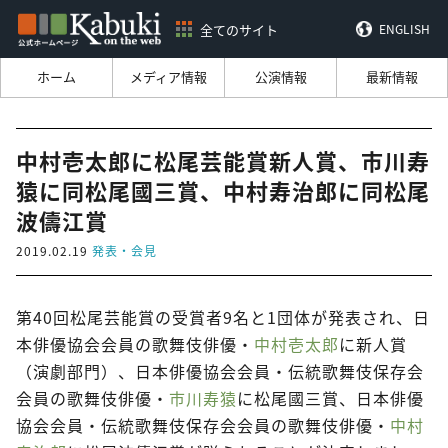
全てのサイト
ENGLISH
ホーム
メディア情報
公演情報
最新情報
中村壱太郎に松尾芸能賞新人賞、市川寿
猿に同松尾國三賞、中村寿治郎に同松尾
波儔江賞
2019.02.19
発表・会見
第40回松尾芸能賞の受賞者9名と1団体が発表され、日
本俳優協会会員の歌舞伎俳優・
中村壱太郎
に新人賞
（演劇部門）、日本俳優協会会員・伝統歌舞伎保存会
会員の歌舞伎俳優・
市川寿猿
に松尾國三賞、日本俳優
協会会員・伝統歌舞伎保存会会員の歌舞伎俳優・
中村