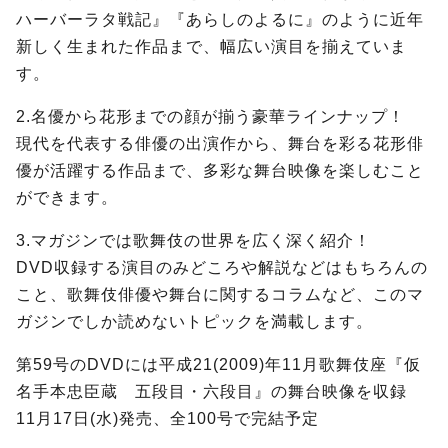
ハーバーラタ戦記』『あらしのよるに』のように近年
新しく生まれた作品まで、幅広い演目を揃えていま
す。
2.名優から花形までの顔が揃う豪華ラインナップ！
現代を代表する俳優の出演作から、舞台を彩る花形俳
優が活躍する作品まで、多彩な舞台映像を楽しむこと
ができます。
3.マガジンでは歌舞伎の世界を広く深く紹介！
DVD収録する演目のみどころや解説などはもちろんの
こと、歌舞伎俳優や舞台に関するコラムなど、このマ
ガジンでしか読めないトピックを満載します。
第59号のDVDには平成21(2009)年11月歌舞伎座『仮
名手本忠臣蔵 五段目・六段目』の舞台映像を収録
11月17日(水)発売、全100号で完結予定