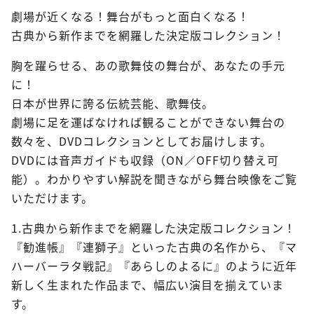
劇場が近くなる！舞台がもっと面白くなる！
古典から新作までを網羅した決定版コレクション！
胸を躍らせる、あの歌舞伎の舞台が、あなたの手元
に！
日本が世界に誇る伝統芸能、歌舞伎。
劇場に足を運ばなければ観ることができない舞台の
数々を、DVDコレクションとしてお届けします。
DVDには音声ガイドも収録（ON／OFF切り替え可
能）。わかりやすい解説を聞きながら舞台映像をご覧
いただけます。
1.古典から新作までを網羅した決定版コレクション！
『勧進帳』『連獅子』といった古典の名作から、『マ
ハーバーラタ戦記』『あらしのよるに』のように近年
新しく生まれた作品まで、幅広い演目を揃えていま
す。