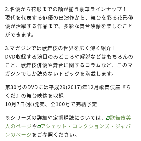
2.名優から花形までの顔が揃う豪華ラインナップ！
現代を代表する俳優の出演作から、舞台を彩る花形俳
優が活躍する作品まで、多彩な舞台映像を楽しむこと
ができます。
3.マガジンでは歌舞伎の世界を広く深く紹介！
DVD収録する演目のみどころや解説などはもちろんの
こと、歌舞伎俳優や舞台に関するコラムなど、このマ
ガジンでしか読めないトピックを満載します。
第30号のDVDには平成29(2017)年12月歌舞伎座『ら
くだ』の舞台映像を収録
10月7日(水)発売、全100号で完結予定
※シリーズの詳細や定期購読については、
歌舞伎美
人のページ
や
アシェット・コレクションズ・ジャパ
ンのページ
をご参照ください。