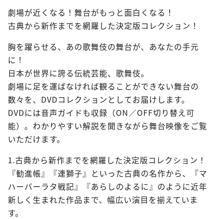
劇場が近くなる！舞台がもっと面白くなる！
古典から新作までを網羅した決定版コレクション！
胸を躍らせる、あの歌舞伎の舞台が、あなたの手元
に！
日本が世界に誇る伝統芸能、歌舞伎。
劇場に足を運ばなければ観ることができない舞台の
数々を、DVDコレクションとしてお届けします。
DVDには音声ガイドも収録（ON／OFF切り替え可
能）。わかりやすい解説を聞きながら舞台映像をご覧
いただけます。
1.古典から新作までを網羅した決定版コレクション！
『勧進帳』『連獅子』といった古典の名作から、『マ
ハーバーラタ戦記』『あらしのよるに』のように近年
新しく生まれた作品まで、幅広い演目を揃えていま
す。