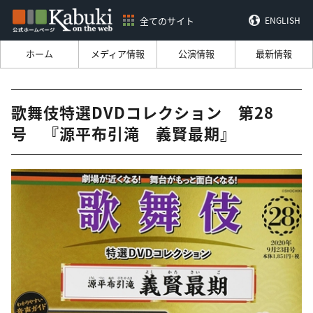
全てのサイト
ENGLISH
ホーム
メディア情報
公演情報
最新情報
歌舞伎特選DVDコレクション 第28
号 『源平布引滝 義賢最期』