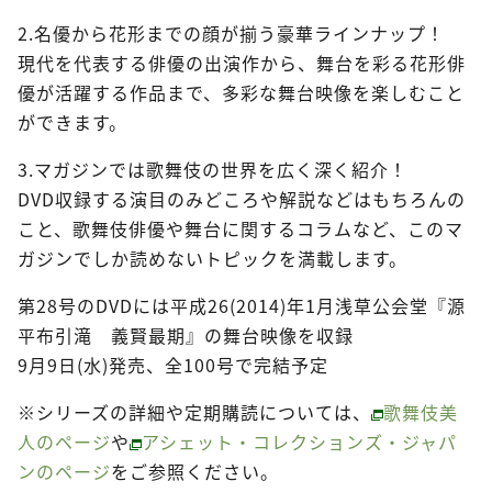
2.名優から花形までの顔が揃う豪華ラインナップ！
現代を代表する俳優の出演作から、舞台を彩る花形俳
優が活躍する作品まで、多彩な舞台映像を楽しむこと
ができます。
3.マガジンでは歌舞伎の世界を広く深く紹介！
DVD収録する演目のみどころや解説などはもちろんの
こと、歌舞伎俳優や舞台に関するコラムなど、このマ
ガジンでしか読めないトピックを満載します。
第28号のDVDには平成26(2014)年1月浅草公会堂『源
平布引滝 義賢最期』の舞台映像を収録
9月9日(水)発売、全100号で完結予定
※シリーズの詳細や定期購読については、
歌舞伎美
人のページ
や
アシェット・コレクションズ・ジャパ
ンのページ
をご参照ください。