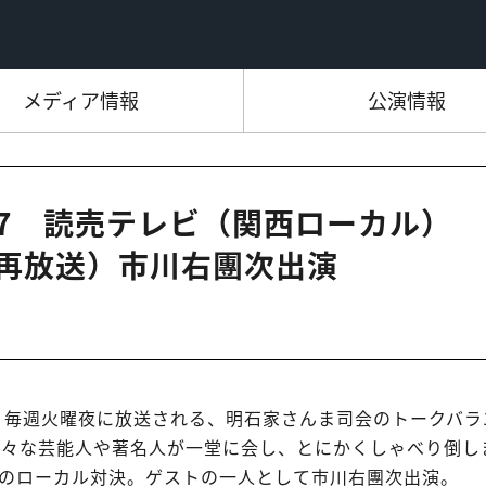
メディア情報
公演情報
6:47 読売テレビ（関西ローカル）
（再放送）市川右團次出演
送。毎週火曜夜に放送される、明石家さんま司会のトークバラ
様々な芸能人や著名人が一堂に会し、とにかくしゃべり倒し
」のローカル対決。ゲストの一人として市川右團次出演。