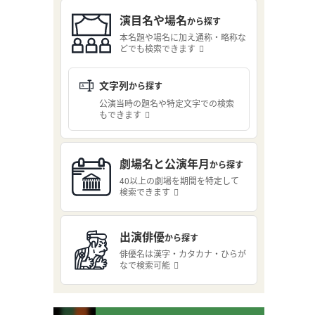
演目名や場名
から探す
本名題や場名に加え通称・略称な
どでも検索できます
文字列
から探す
公演当時の題名や特定文字での検索
もできます
劇場名と公演年月
から探す
40以上の劇場を期間を特定して
検索できます
出演俳優
から探す
俳優名は漢字・カタカナ・ひらが
なで検索可能