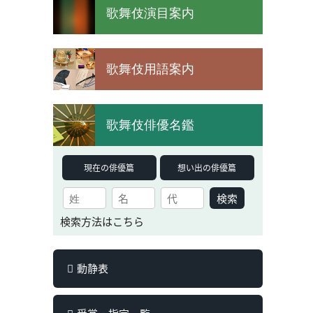
歌舞伎演目案内
歌舞伎用語案内
歌舞伎俳優名鑑
現在の俳優篇
想い出の俳優篇
検索
検索方法はこちら
動静表