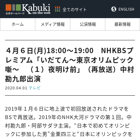
全てのサイト
ENGLISH
ホーム
メディア情報
公演情報
最新情報
４月６日(月)18:00～19:00 NHKBSプ
レミアム「いだてん～東京オリムピック
噺～ （１）夜明け前」（再放送）中村
勘九郎出演
2020.04.01
テレビ
2019年１月６日に地上波で初回放送されたドラマを
BSで再放送。2019年のNHK大河ドラマの第１回。中
村勘九郎・阿部サダヲ主演。“日本で初めてオリンピ
ックに参加した男”金栗四三と“日本にオリンピックを