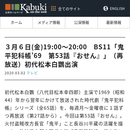
全てのサイト
ENGLISH
ホーム
メディア情報
公演情報
最新情報
３月６日(金)19:00～20:00 BS11「鬼
平犯科帳’69 第53話『おせん』」（再
放送）初代松本白鸚出演
2020.03.02
テレビ
初代松本白鸚（八代目松本幸四郎）主演で1969（昭和
44）年から翌年にかけて放送された時代劇『鬼平犯科
帳』シリーズ（全65話）を、毎週月～金曜夜に１話ず
つ再放送（第27話から）。今回は第53話『おせん』。
火付盗賊改方長官「鬼平」こと長谷川平蔵の活躍を描