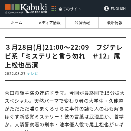
全てのサイト
ENGLISH
ホーム
メディア情報
公演情報
最新情報
３月28日(月)21:00～22:09 フジテレ
ビ系「ミステリと言う勿れ ＃12」尾
上松也出演
2022.03.27
テレビ
菅田将暉主演の連続ドラマ。今回が最終回で15分拡大
スペシャル。天然パーマで変わり者の大学生・久能整
がただただ喋りまくるうちに事件の謎も人の心も解き
ほぐす新感覚ミステリー！彼の言葉は屁理屈か、哲学
か。大隣警察署の刑事・池本優人役で尾上松也がレギ