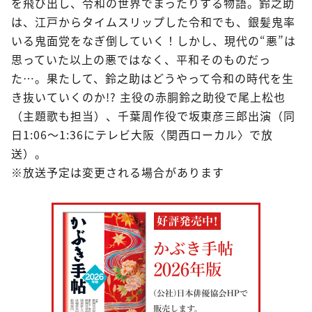
を飛び出し、令和の世界でまったりする物語。鈴之助
は、江戸からタイムスリップした令和でも、銀髪鬼率
いる鬼面党をなぎ倒していく！しかし、現代の“悪”は
思っていた以上の悪ではなく、平和そのものだっ
た…。果たして、鈴之助はどうやって令和の時代を生
き抜いていくのか!? 主役の赤胴鈴之助役で尾上松也
（主題歌も担当）、千葉周作役で坂東彦三郎出演（同
日1:06～1:36にテレビ大阪〈関西ローカル〉で放
送）。
※放送予定は変更される場合があります