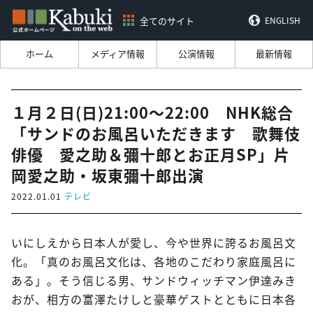
全てのサイト
ENGLISH
ホーム
メディア情報
公演情報
最新情報
１月２日(日)21:00～22:00 NHK総合
「サンドのお風呂いただきます 歌舞伎
俳優 愛之助＆彌十郎とお正月SP」片
岡愛之助・坂東彌十郎出演
2022.01.01
テレビ
いにしえから日本人が愛し、今や世界に誇るお風呂文
化。「真のお風呂文化は、各地のこだわり家庭風呂に
ある」。そう信じる男、サンドウィッチマン伊達みき
おが、相方の富澤たけしと豪華ゲストとともに日本各