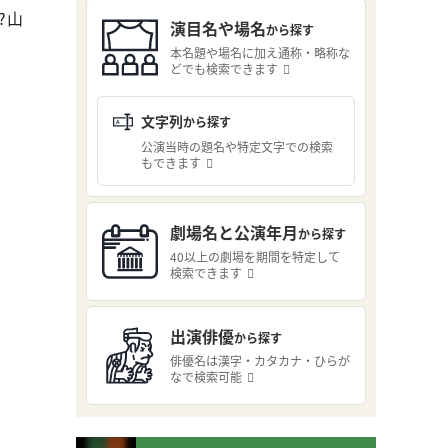
?山
演目名や場名
から探す
本名題や場名に加え通称・略称な
どでも検索できます
文字列
から探す
公演当時の題名や特定文字での検索
もできます
劇場名と公演年月
から探す
40以上の劇場を期間を特定して
検索できます
出演俳優
から探す
俳優名は漢字・カタカナ・ひらが
なで検索可能