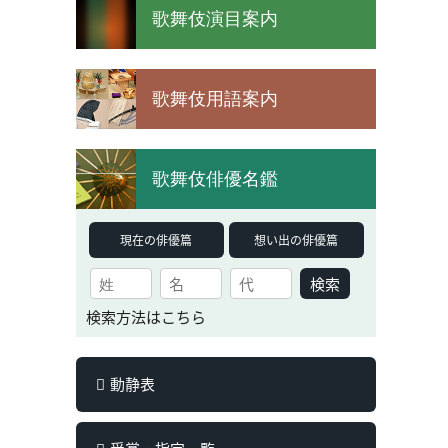
歌舞伎演目案内
歌舞伎用語案内
歌舞伎俳優名鑑
現在の俳優篇
想い出の俳優篇
検索
検索方法はこちら
動静表