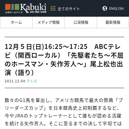
全てのサイト
ENGLISH
ホーム
メディア情報
公演情報
最新情報
12月５日(日)16:25～17:25 ABCテレ
ビ（関西ローカル）「先駆者たち～不屈
のホースマン・矢作芳人～」尾上松也出
演（語り）
2021.12.04
テレビ
数々のG1馬を輩出し、アメリカ競馬で最大の祭典「ブ
リーダーズカップ」を日本競馬史上初制覇するなど、
今やJRAのトップトレーナーとして誰もが認める活躍
を続ける矢作芳人。そこに至るまでの決して平坦では