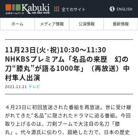
全てのサイト
ENGLISH
ホーム
メディア情報
公演情報
最新情報
11月23日(火･祝)10:30～11:30
NHKBSプレミアム「名品の来歴 幻の
刀“膝丸”が語る1000年」（再放送）中
村隼人出演
2021.11.21
テレビ
４月23日に初回放送された番組を再放送。世に受け継
がれてきた“名品”に隠されたドラマに迫る番組。今回
取り上げるのは、刀剣ブームで大注目の名刀「膝
丸」。代々源氏に伝わり、超絶した力で、日本の歴史