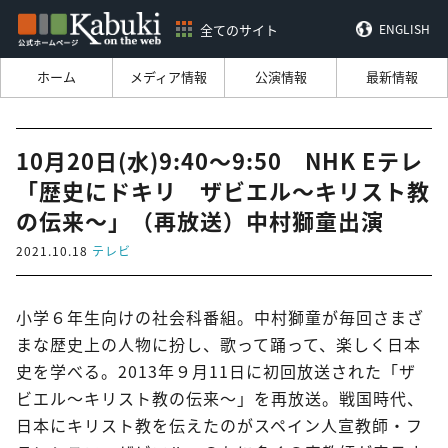
全てのサイト
ENGLISH
ホーム
メディア情報
公演情報
最新情報
10月20日(水)9:40～9:50 NHK Eテレ
「歴史にドキリ ザビエル～キリスト教
の伝来～」（再放送）中村獅童出演
2021.10.18
テレビ
小学６年生向けの社会科番組。中村獅童が毎回さまざ
まな歴史上の人物に扮し、歌って踊って、楽しく日本
史を学べる。2013年９月11日に初回放送された「ザ
ビエル～キリスト教の伝来～」を再放送。戦国時代、
日本にキリスト教を伝えたのがスペイン人宣教師・フ