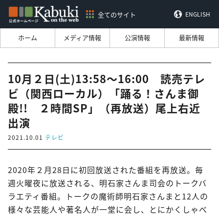
全てのサイト
ENGLISH
ホーム
メディア情報
公演情報
最新情報
10月２日(土)13:58～16:00 読売テレ
ビ（関西ローカル）「踊る！さんま御
殿!! ２時間SP」（再放送）尾上右近
出演
2021.10.01
テレビ
2020年２月28日に初回放送された番組を再放送。毎
週火曜夜に放送される、明石家さんま司会のトークバ
ラエティ番組。トークの魔術師明石家さんまと12人の
様々な芸能人や著名人が一堂に会し、とにかくしゃべ