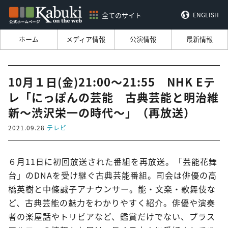
全てのサイト
ENGLISH
ホーム
メディア情報
公演情報
最新情報
10月１日(金)21:00～21:55 NHK Eテ
レ「にっぽんの芸能 古典芸能と明治維
新～渋沢栄一の時代～」（再放送）
2021.09.28
テレビ
６月11日に初回放送された番組を再放送。「芸能花舞
台」のDNAを受け継ぐ古典芸能番組。司会は俳優の高
橋英樹と中條誠子アナウンサー。能・文楽・歌舞伎な
ど、古典芸能の魅力をわかりやすく紹介。俳優や演奏
者の楽屋話やトリビアなど、鑑賞だけでない、プラス