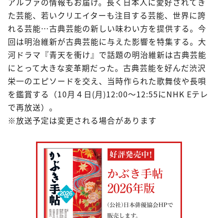
アルファの情報もお届け。長く日本人に愛好されてき
た芸能、若いクリエイターも注目する芸能、世界に誇
れる芸能…古典芸能の新しい味わい方を提供する。今
回は明治維新が古典芸能に与えた影響を特集する。大
河ドラマ『青天を衝け』で話題の明治維新は古典芸能
にとって大きな変革期だった。古典芸能を好んだ渋沢
栄一のエピソードを交え、当時作られた歌舞伎や長唄
を鑑賞する（10月４日(月)12:00～12:55にNHK Eテレ
で再放送）。
※放送予定は変更される場合があります