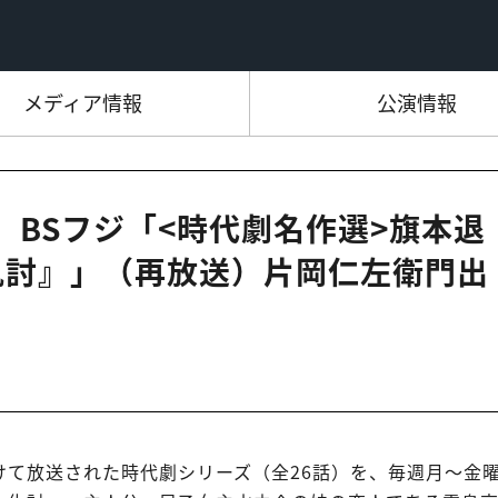
メディア情報
公演情報
00 BSフジ「<時代劇名作選>旗本退
仇討』」（再放送）片岡仁左衛門出
かけて放送された時代劇シリーズ（全26話）を、毎週月～金