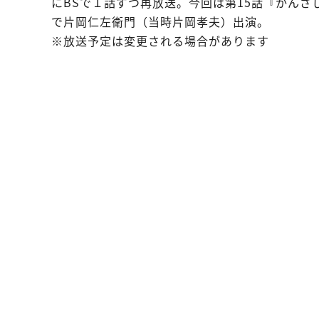
にBSで１話ずつ再放送。今回は第15話『かん
で片岡仁左衛門（当時片岡孝夫）出演。
※放送予定は変更される場合があります