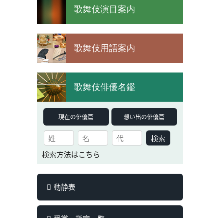
歌舞伎演目案内
歌舞伎用語案内
歌舞伎俳優名鑑
現在の俳優篇
想い出の俳優篇
検索
検索方法はこちら
動静表