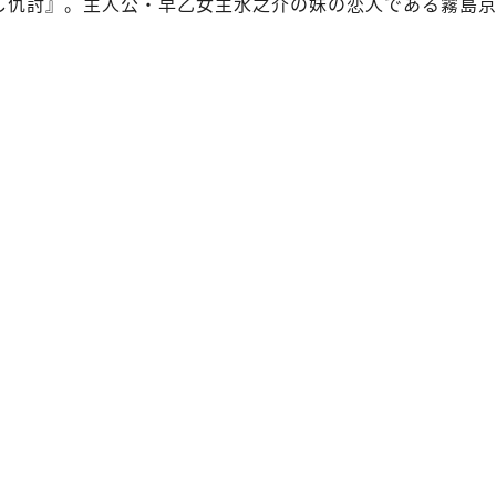
ざし仇討』。主人公・早乙女主水之介の妹の恋人である霧島