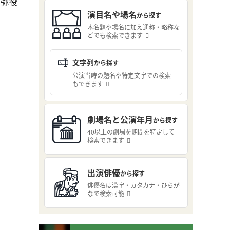
京弥役
演目名や場名
から探す
本名題や場名に加え通称・略称な
どでも検索できます
文字列
から探す
公演当時の題名や特定文字での検索
もできます
劇場名と公演年月
から探す
40以上の劇場を期間を特定して
検索できます
出演俳優
から探す
俳優名は漢字・カタカナ・ひらが
なで検索可能