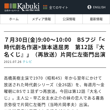
全てのサイト
ENGLISH
ホーム
メディア情報
公演情報
最新情報
７月30日(金)9:00～10:00 BSフジ「<
時代劇名作選>旗本退屈男 第12話『大
名くじ』」（再放送）片岡仁左衛門出演
2021.07.26
テレビ
高橋英樹主演で1970（昭和45）年から翌年にかけて
放送された時代劇シリーズ（全26話）を、毎週月～金
曜朝にBSで１話ずつ再放送。今回は第12話『大名く
じ』。主人公・早乙女主水之介の妹の恋人である霧島
京弥役で片岡仁左衛門（当時片岡孝夫）出演。