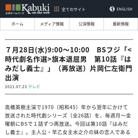
全てのサイト
ENGLISH
ホーム
メディア情報
公演情報
最新情報
７月28日(水)9:00～10:00 BSフジ「<
時代劇名作選>旗本退屈男 第10話『は
みだし義士』」（再放送）片岡仁左衛門
出演
2021.07.23
テレビ
高橋英樹主演で1970（昭和45）年から翌年にかけて
放送された時代劇シリーズ（全26話）を、毎週月～金
曜朝にBSで１話ずつ再放送。今回は第10話『はみだ
し義士』。主人公・早乙女主水之介の妹の恋人である