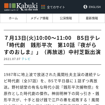
全てのサイト
ENGLISH
ホーム
メディア情報
公演情報
最新情報
７月13日(火)10:00～11:00 BS日テレ
「時代劇 銭形平次 第10話『夜がら
すのおしま』」（再放送）中村芝翫出演
2021.07.07
テレビ
1987年に地上波で放送された風間杜夫主演の連続テレ
ビ時代劇（全37話）を、BSで平日昼に１話ずつ再放
送。野村胡堂の有名な時代小説『銭形平次捕物控』を
原作とした時代劇の傑作。神田明神下の岡っ引き・銭
形平次が、十手と投げ銭で江戸の悪を成敗する！風間