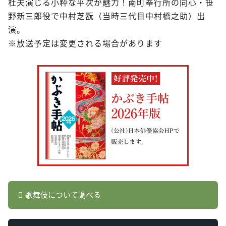
杜夫演じる小粋な平次が魅力！南町奉行所の同心・笹
野新三郎役で中村芝翫（当時三代目中村橋之助）出
演。
※放送予定は変更される場合があります
歌舞伎について調べる