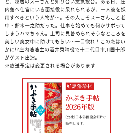
と、隠居のスーさんと知り合い意気投合。ある日、庄
内藩へ仕官にいき面接役に呆れられるが、一人彼を採
用すべきという人物が…。その人こそスーさんこと老
中・鈴木一之助だった。仕事を始めても何かサボって
しまうハマちゃん。上司に見咎められそうなところを
美しい奥女中に助けてもらい…一目惚れ！この恋はい
かに!?庄内藩藩主の酒井秀晴役で十二代目市川團十郎
がゲスト出演。
※放送予定は変更される場合があります