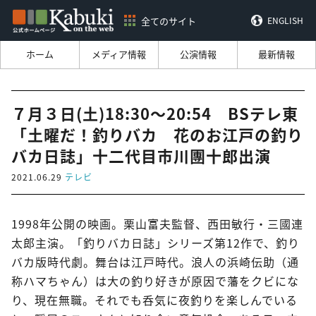
全てのサイト
ENGLISH
ホーム
メディア情報
公演情報
最新情報
７月３日(土)18:30～20:54 BSテレ東
「土曜だ！釣りバカ 花のお江戸の釣り
バカ日誌」十二代目市川團十郎出演
2021.06.29
テレビ
1998年公開の映画。栗山富夫監督、西田敏行・三國連
太郎主演。「釣りバカ日誌」シリーズ第12作で、釣り
バカ版時代劇。舞台は江戸時代。浪人の浜崎伝助（通
称ハマちゃん）は大の釣り好きが原因で藩をクビにな
り、現在無職。それでも呑気に夜釣りを楽しんでいる