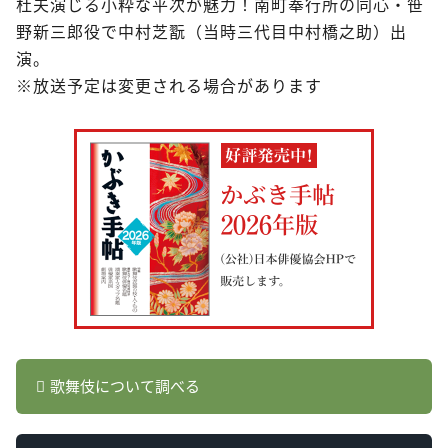
杜夫演じる小粋な平次が魅力！南町奉行所の同心・笹
野新三郎役で中村芝翫（当時三代目中村橋之助）出
演。
※放送予定は変更される場合があります
歌舞伎について調べる