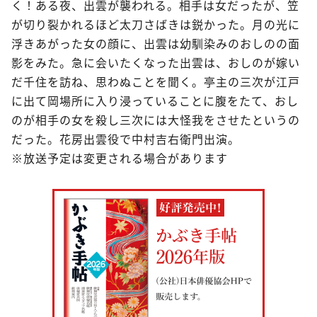
く！ある夜、出雲が襲われる。相手は女だったが、笠
が切り裂かれるほど太刀さばきは鋭かった。月の光に
浮きあがった女の顔に、出雲は幼馴染みのおしのの面
影をみた。急に会いたくなった出雲は、おしのが嫁い
だ千住を訪ね、思わぬことを聞く。亭主の三次が江戸
に出て岡場所に入り浸っていることに腹をたて、おし
のが相手の女を殺し三次には大怪我をさせたというの
だった。花房出雲役で中村吉右衛門出演。
※放送予定は変更される場合があります