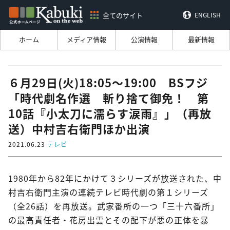
全てのサイト
ENGLISH
ホーム
メディア情報
公演情報
最新情報
６月29日(火)18:05～19:00 BSフジ
「時代劇名作選 斬り捨て御免！ 第
10話『小太刀に濡らす涙雨』」（再放
送）中村吉右衛門ほか出演
2021.06.23
テレビ
1980年から82年にかけて３シリーズが放送された、中
村吉右衛門主演の連続テレビ時代劇の第１シリーズ
（全26話）を再放送。武家番所の一つ「三十六番所」
の最高責任者・花房出雲とその配下が悪の正体を暴