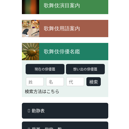
歌舞伎演目案内
歌舞伎用語案内
歌舞伎俳優名鑑
現在の俳優篇
想い出の俳優篇
検索
検索方法はこちら
動静表