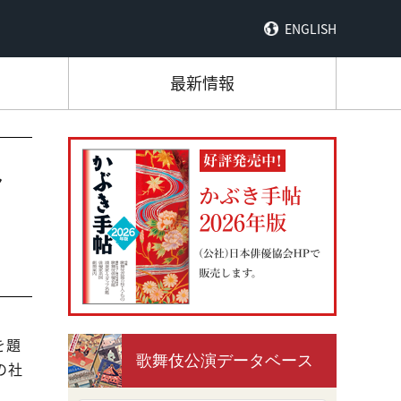
ENGLISH
最新情報
お
を題
歌舞伎公演データベース
の社