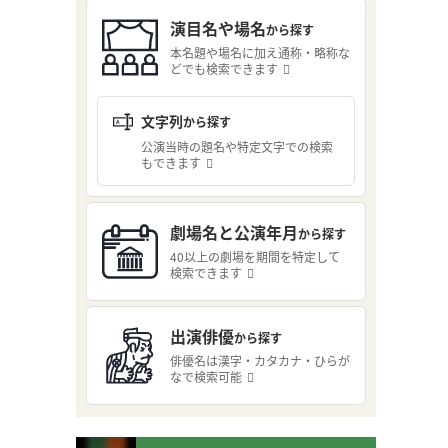
演目名や場名
から探す
本名題や場名に加え通称・略称な
どでも検索できます
文字列
から探す
公演当時の題名や特定文字での検索
もできます
劇場名と公演年月
から探す
40以上の劇場を期間を特定して
検索できます
出演俳優
から探す
俳優名は漢字・カタカナ・ひらが
なで検索可能