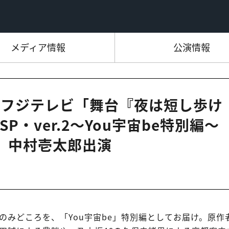
メディア情報
公演情報
35 フジテレビ「舞台『夜は短し歩け
・ver.2～You宇宙be特別編～
＞」中村壱太郎出演
みどころを、「You宇宙be」特別編としてお届け。原作