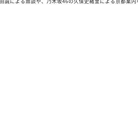
田誠による鼎談や、乃木坂46の久保史緒里による京都案内