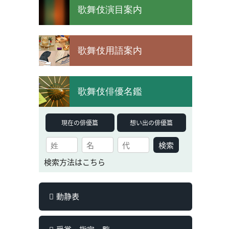
歌舞伎演目案内
歌舞伎用語案内
歌舞伎俳優名鑑
現在の俳優篇
想い出の俳優篇
検索
検索方法はこちら
動静表