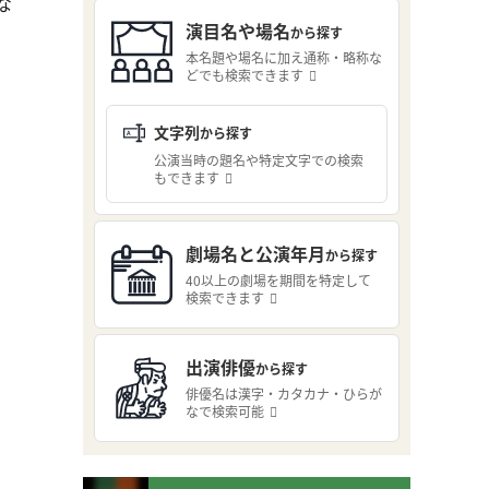
な
演目名や場名
から探す
本名題や場名に加え通称・略称な
どでも検索できます
文字列
から探す
公演当時の題名や特定文字での検索
もできます
劇場名と公演年月
から探す
40以上の劇場を期間を特定して
検索できます
出演俳優
から探す
俳優名は漢字・カタカナ・ひらが
なで検索可能