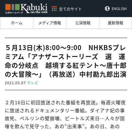
全てのサイト
ENGLISH
ホーム
メディア情報
公演情報
最新情報
５月13日(木)8:00～9:00 NHKBSプレ
ミアム「アナザーストーリーズ 選 運
命の分岐点 越境する紅テント～唐十郎
の大冒険～」（再放送）中村勘九郎出演
2021.05.07
テレビ
２月16日に初回放送された番組を再放送。毎週火曜夜
に放送されるドキュメンタリー番組。ダイアナ妃の事
故死、ベルリンの壁崩壊、ビートルズ来日…人々が固
唾を飲んで見守った、あの“出来事”。あの日、あの