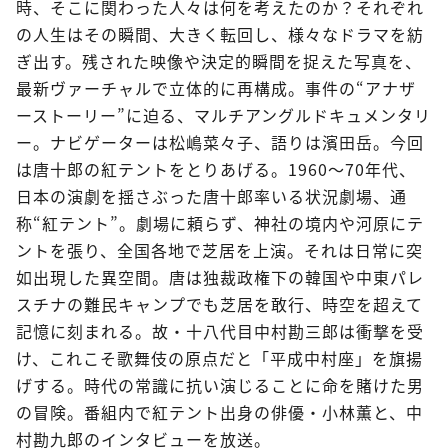
時、そこに関わった人々は何を考えたのか？それぞれ
の人生はその瞬間、大きく転回し、様々なドラマを紡
ぎ出す。残された映像や決定的瞬間を捉えた写真を、
最新ヴァーチャルで立体的に再構成。事件の“アナザ
ーストーリー”に迫る、マルチアングルドキュメンタリ
ー。ナビゲーターは松嶋菜々子、語りは濱田岳。今回
は唐十郎の紅テントをとりあげる。1960～70年代、
日本の演劇を揺さぶった唐十郎率いる状況劇場、通
称“紅テント”。劇場に頼らず、神社の境内や河原にテ
ントを張り、全国各地で芝居を上演。それは日常に突
如出現した異空間。唐は独裁政権下の韓国や中東パレ
スチナの難民キャンプでも芝居を敢行、時空を超えて
記憶に刻まれる。故・十八代目中村勘三郎は衝撃を受
け、これこそ歌舞伎の原点だと「平成中村座」を旗揚
げする。時代の常識に抗い演じることに命を賭けた男
の冒険。番組内で紅テント出身の俳優・小林薫と、中
村勘九郎のインタビューを放送。