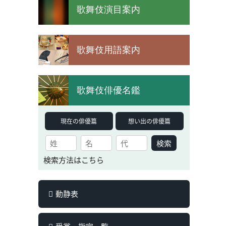
歌舞伎演目案内
歌舞伎用語案内
歌舞伎俳優名鑑
現在の俳優篇
想い出の俳優篇
検索
検索方法はこちら
動静表