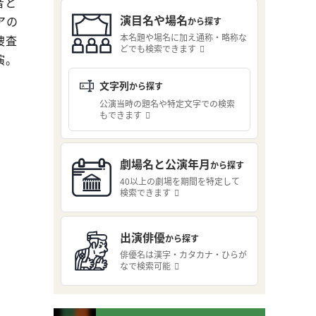
者と
演目名や場名
アの
から探す
本名題や場名に加え通称・略称な
捜査
どでも検索できます
演。
文字列
から探す
公演当時の題名や特定文字での検索
もできます
劇場名と公演年月
から探す
40以上の劇場を期間を特定して
検索できます
出演俳優
から探す
俳優名は漢字・カタカナ・ひらが
なで検索可能