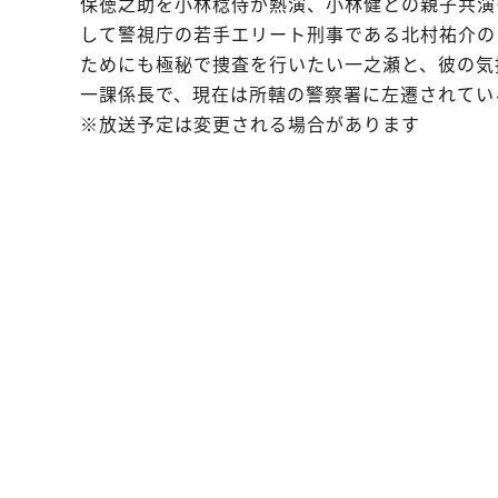
保徳之助を小林稔侍が熱演、小林健との親子共演
して警視庁の若手エリート刑事である北村祐介の
ためにも極秘で捜査を行いたい一之瀬と、彼の気
一課係長で、現在は所轄の警察署に左遷されてい
※放送予定は変更される場合があります