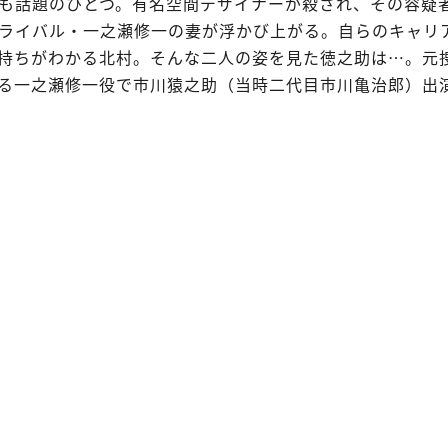
も話題のひとつ。有名空間デザイナーが殺され、その容疑
ライバル・一之瀬修一の妻が浮かび上がる。自らのキャリ
持ちがわかる北村。そんな二人の姿を見た徳之助は…。元
る一之瀬修一役で市川猿之助（当時二代目市川亀治郎）出