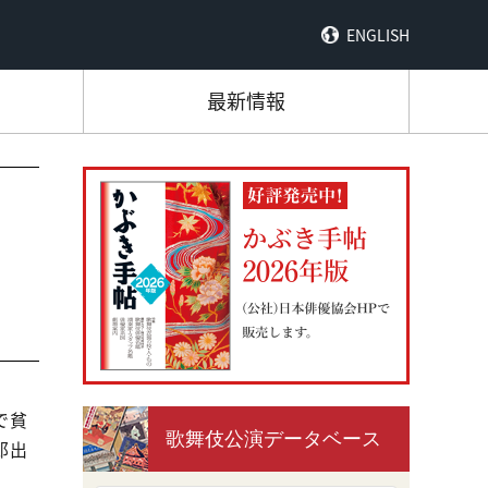
ENGLISH
最新情報
で貧
歌舞伎公演データベース
郎出