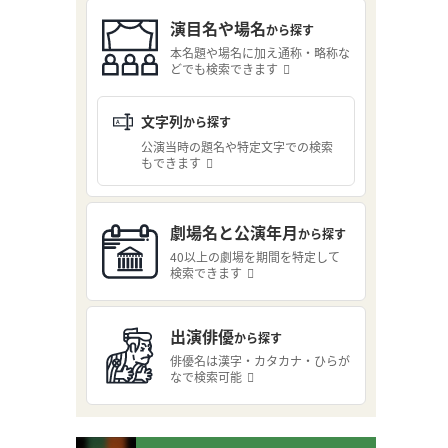
演目名や場名
から探す
本名題や場名に加え通称・略称な
どでも検索できます
文字列
から探す
公演当時の題名や特定文字での検索
もできます
劇場名と公演年月
から探す
40以上の劇場を期間を特定して
検索できます
出演俳優
から探す
俳優名は漢字・カタカナ・ひらが
なで検索可能