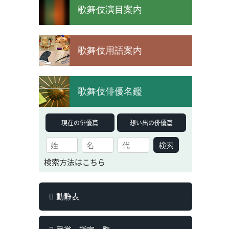
歌舞伎演目案内
歌舞伎用語案内
歌舞伎俳優名鑑
現在の俳優篇
想い出の俳優篇
検索
検索方法はこちら
動静表