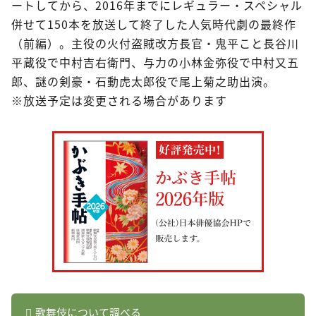
ートしてから、2016年までにレギュラー・スペシャル
併せて150本を放送して終了した人気時代劇の最終作
（前編）。主役の火付盗賊改方長官・鬼平こと長谷川
平蔵役で中村吉右衛門、与力の小林金弥役で中村又五
郎、謎の剣豪・石動虎太郎役で尾上菊之助出演。
※放送予定は変更される場合があります
歌舞伎について調べる