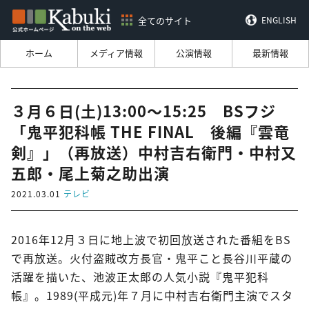
全てのサイト
ENGLISH
ホーム
メディア情報
公演情報
最新情報
３月６日(土)13:00～15:25 BSフジ
「鬼平犯科帳 THE FINAL 後編『雲竜
剣』」（再放送）中村吉右衛門・中村又
五郎・尾上菊之助出演
2021.03.01
テレビ
2016年12月３日に地上波で初回放送された番組をBS
で再放送。火付盗賊改方長官・鬼平こと長谷川平蔵の
活躍を描いた、池波正太郎の人気小説『鬼平犯科
帳』。1989(平成元)年７月に中村吉右衛門主演でスタ