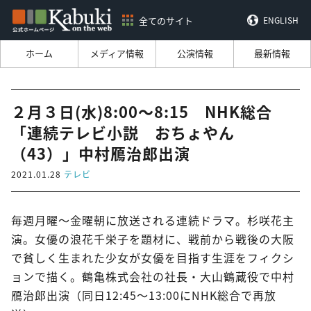
全てのサイト
ENGLISH
ホーム
メディア情報
公演情報
最新情報
２月３日(水)8:00～8:15 NHK総合
「連続テレビ小説 おちょやん
（43）」中村鴈治郎出演
2021.01.28
テレビ
毎週月曜～金曜朝に放送される連続ドラマ。杉咲花主
演。女優の浪花千栄子を題材に、戦前から戦後の大阪
で貧しく生まれた少女が女優を目指す生涯をフィクシ
ョンで描く。鶴亀株式会社の社長・大山鶴蔵役で中村
鴈治郎出演（同日12:45～13:00にNHK総合で再放