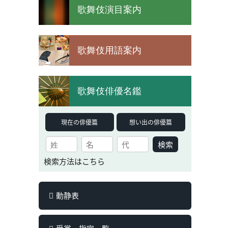
歌舞伎演目案内
歌舞伎用語案内
歌舞伎俳優名鑑
現在の俳優篇
想い出の俳優篇
検索
検索方法はこちら
動静表