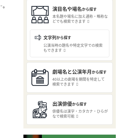
…。
演目名や場名
から探す
本名題や場名に加え通称・略称な
どでも検索できます
文字列
から探す
公演当時の題名や特定文字での検索
もできます
劇場名と公演年月
から探す
40以上の劇場を期間を特定して
検索できます
出演俳優
から探す
俳優名は漢字・カタカナ・ひらが
なで検索可能