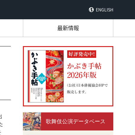
ENGLISH
最新情報
出
歌舞伎公演データベース
た
そ