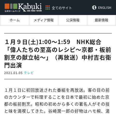
全てのサイト
ENGLISH
ホーム
メディア情報
公演情報
最新情報
１月９日(土)1:00～1:59 NHK総合
「偉人たちの至高のレシピ～京都・板前
割烹の献立帖～」（再放送）中村吉右衛
門出演
2021.01.05
テレビ
１月１日に初回放送された番組を再放送。客の目の前
のカウンターで料理することを日本で最初に始めた京
都の板前割烹。昭和の初めから多くの著名人がその技
と味を満喫してきた。谷崎潤一郎の好物はハモ椀、湯