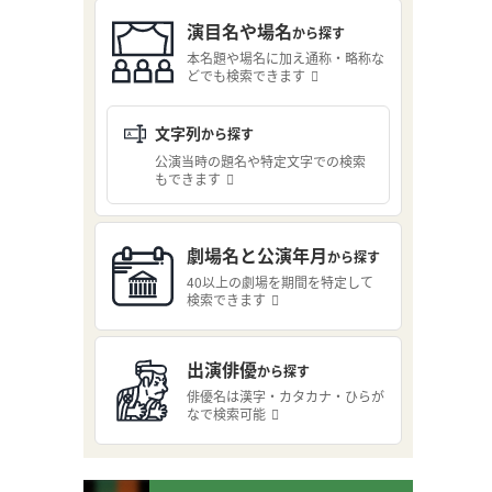
演目名や場名
から探す
本名題や場名に加え通称・略称な
どでも検索できます
文字列
から探す
公演当時の題名や特定文字での検索
もできます
劇場名と公演年月
から探す
40以上の劇場を期間を特定して
検索できます
出演俳優
から探す
俳優名は漢字・カタカナ・ひらが
なで検索可能