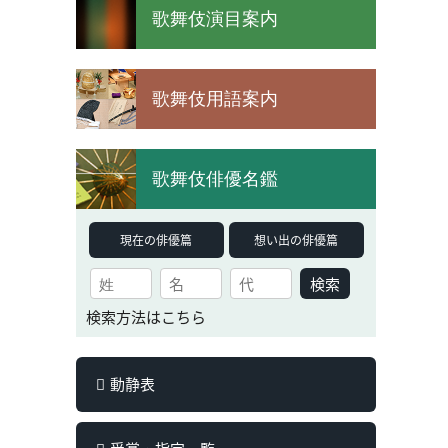
歌舞伎演目案内
歌舞伎用語案内
歌舞伎俳優名鑑
現在の俳優篇
想い出の俳優篇
検索
検索方法はこちら
動静表