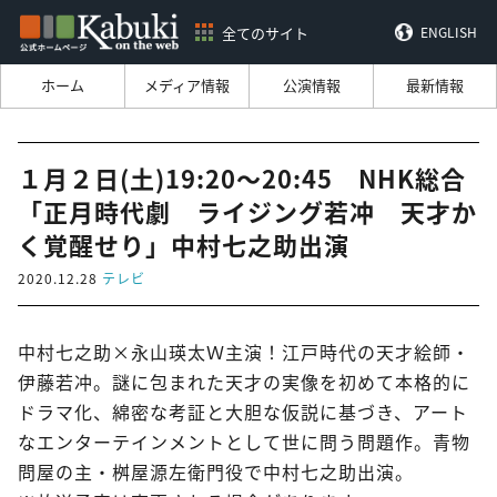
全てのサイト
ENGLISH
ホーム
メディア情報
公演情報
最新情報
１月２日(土)19:20～20:45 NHK総合
「正月時代劇 ライジング若冲 天才か
く覚醒せり」中村七之助出演
2020.12.28
テレビ
中村七之助×永山瑛太Ｗ主演！江戸時代の天才絵師・
伊藤若冲。謎に包まれた天才の実像を初めて本格的に
ドラマ化、綿密な考証と大胆な仮説に基づき、アート
なエンターテインメントとして世に問う問題作。青物
問屋の主・桝屋源左衛門役で中村七之助出演。