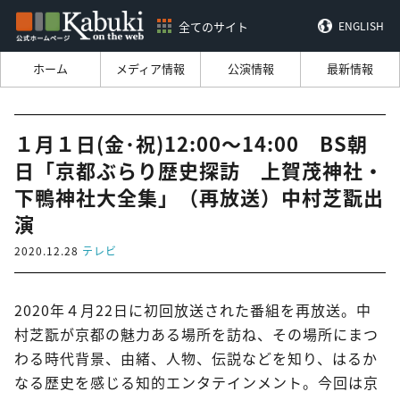
全てのサイト
ENGLISH
ホーム
メディア情報
公演情報
最新情報
１月１日(金･祝)12:00～14:00 BS朝
日「京都ぶらり歴史探訪 上賀茂神社・
下鴨神社大全集」（再放送）中村芝翫出
演
2020.12.28
テレビ
2020年４月22日に初回放送された番組を再放送。中
村芝翫が京都の魅力ある場所を訪ね、その場所にまつ
わる時代背景、由緒、人物、伝説などを知り、はるか
なる歴史を感じる知的エンタテインメント。今回は京